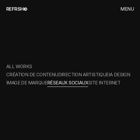
REFRSH©
MENU
CLOSE
HOME
PROJETS
RÉSEAUX
SOCIAUX
CONTACT
ALL WORKS
CRÉATION DE CONTENU
DIRECTION ARTISTIQUE
IA DESIGN
IMAGE DE MARQUE
RÉSEAUX SOCIAUX
SITE INTERNET