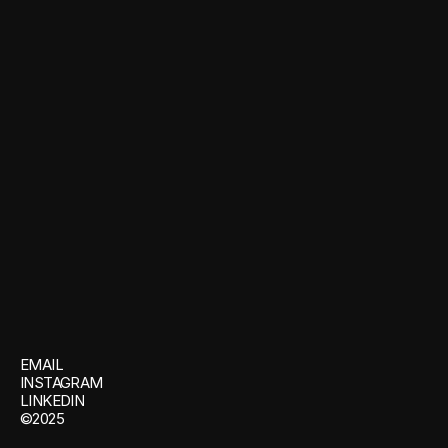
Site internet
Réseaux sociaux
CARLOTA
CONTACTEZ-NOUS
EMAIL
INSTAGRAM
LINKEDIN
©2025